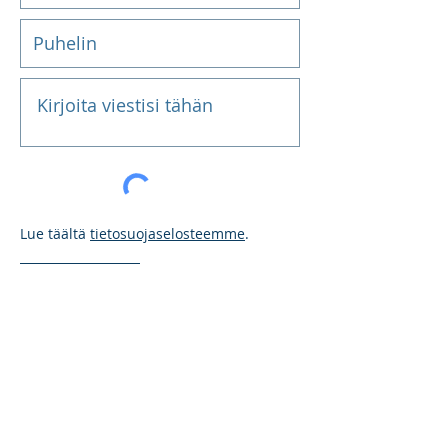
Lue täältä
tietosuojaselosteemme
.
Lähetä
RT Konsultit Oy | Vihtatie 4 A 4, 04260
Kerava | 050 590 1299|
info@rtkonsultit.com| Y-tunnus: 2861095-1