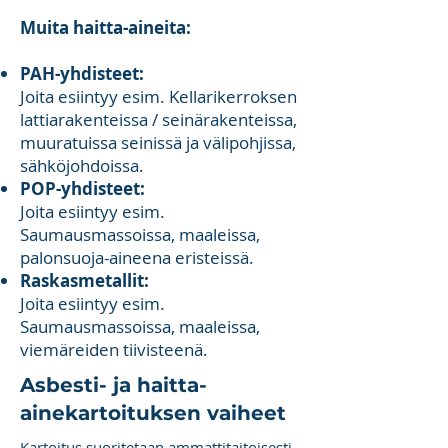
Muita haitta-aineita:
PAH-yhdisteet:
Joita esiintyy esim. Kellarikerroksen
lattiarakenteissa / seinärakenteissa,
muuratuissa seinissä ja välipohjissa,
sähköjohdoissa.
POP-yhdisteet:
Joita esiintyy esim.
Saumausmassoissa, maaleissa,
palonsuoja-aineena eristeissä.
Raskasmetallit:
Joita esiintyy esim.
Saumausmassoissa, maaleissa,
viemäreiden tiivisteenä.
Asbesti- ja haitta-
ainekartoituksen vaiheet
Kartoitus suoritetaan ammattitaitoisesti