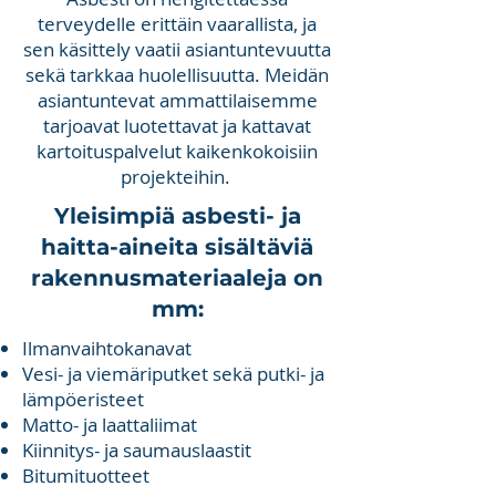
terveydelle erittäin vaarallista, ja
sen käsittely vaatii asiantuntevuutta
sekä tarkkaa huolellisuutta. Meidän
asiantuntevat ammattilaisemme
tarjoavat luotettavat ja kattavat
kartoituspalvelut kaikenkokoisiin
projekteihin.
Yleisimpiä asbesti- ja
haitta-aineita sisältäviä
rakennusmateriaaleja on
mm:
Ilmanvaihtokanavat
Vesi- ja viemäriputket sekä putki- ja
lämpöeristeet
Matto- ja laattaliimat
Kiinnitys- ja saumauslaastit
Bitumituotteet