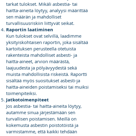
tarkat tulokset. Mikäli asbestia- tai
haitta-aineita löytyy, analyysi määrittää
sen määrän ja mahdolliset
turvallisuusriskiin liittyvät seikat.
Raportin laatiminen
Kun tulokset ovat selvillä, laadimme
yksityiskohtaisen raportin, joka sisältää
kartoituksen perusteella otetuista
rakenteista mahdolliset asbesti- ja
haitta-aineet, arvion määrästä,
laajuudesta ja pölyävyydestä sekä
muista mahdollisista riskeistä. Raportti
sisältää myös suositukset asbesti-ja
haitta-aineiden poistamiseksi tai muiksi
toimenpiteiksi.
Jatkotoimenpiteet
Jos asbestia- tai haitta-aineita löytyy,
autamme sinua järjestämään sen
turvallisen poistamisen. Meillä on
kokemusta asbestin poistotöistä ja
varmistamme, että kaikki tehdään