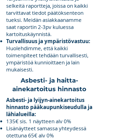
selkeitä raportteja, joissa on kaikki
tarvittavat tiedot päätöksenteon
tueksi. Meidän asiakkaanamme
saat raportin 2-3pv kuluessa
kartoituskäynnistä.
Turvallisuus ja ympäristövastuu:
Huolehdimme, että kaikki
toimenpiteet tehdään turvallisesti,
ympäristöä kunnioittaen ja lain
mukaisesti.
Asbesti- ja haitta-
ainekartoitus hinnasto
Asbesti- ja lyijyn-ainekartoitus
hinnasto pääkaupunkiseudulla ja
lähialueilla:​
135€ sis. 1 näytteen alv 0%
Lisänäytteet samassa yhteydessä
otettuna 65€ alv 0%