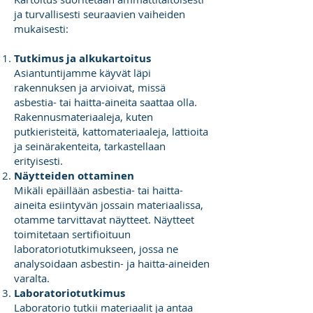
ja turvallisesti seuraavien vaiheiden
mukaisesti:
Tutkimus ja alkukartoitus
Asiantuntijamme käyvät läpi
rakennuksen ja arvioivat, missä
asbestia- tai haitta-aineita saattaa olla.
Rakennusmateriaaleja, kuten
putkieristeitä, kattomateriaaleja, lattioita
ja seinärakenteita, tarkastellaan
erityisesti.
Näytteiden ottaminen
Mikäli epäillään asbestia- tai haitta-
aineita esiintyvän jossain materiaalissa,
otamme tarvittavat näytteet. Näytteet
toimitetaan sertifioituun
laboratoriotutkimukseen, jossa ne
analysoidaan asbestin- ja haitta-aineiden
varalta.
Laboratoriotutkimus
Laboratorio tutkii materiaalit ja antaa