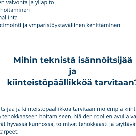
en valvonta ja ylläpito
n hoitaminen
allinta
timointi ja ympäristöystävällinen kehittäminen
Mihin teknistä isännöitsijää
ja
kiinteistöpäällikköä tarvitaan
tsijää ja kiinteistöpäällikköä tarvitaan molempia kiin
n tehokkaaseen hoitamiseen. Näiden roolien avulla va
vät hyvässä kunnossa, toimivat tehokkaasti ja täyttävä
tarpeet.