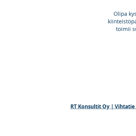
Olipa kys
kiinteistöp
toimii s
RT Konsultit Oy | Vihtati