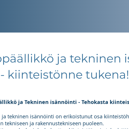
öpäällikkö ja tekninen 
- kiinteistönne tukena!
ällikkö ja Tekninen isännöinti - Tehokasta kiintei
ö ja tekninen isännöinti on erikoistunut osa kiinteistöh
tön tekniseen ja rakennustekniseen puoleen.