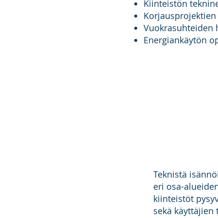
Kiinteistön teknin
Korjausprojektie
Vuokrasuhteiden h
Energiankäytön op
Teknistä isännöi
eri osa-alueide
kiinteistöt pysy
sekä käyttäjien 