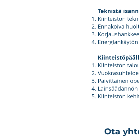
Teknistä isänn
Kiinteistön tek
Ennakoiva huolt
Korjaushankkee
Energiankäytön
Kiinteistöpääl
Kiinteistön tal
Vuokrasuhteide
Päivittäinen ope
Lainsäädännön
Kiinteistön keh
Ota yhte