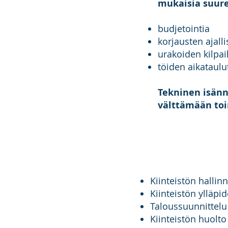
mukaisia suure
budjetointia
korjausten ajall
urakoiden kilpa
töiden aikataul
Tekninen isänn
välttämään toi
Kiinteistön hallin
Kiinteistön ylläpi
Taloussuunnittelu
Kiinteistön huolto