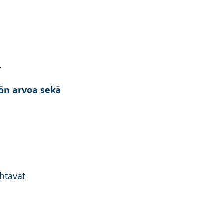
n.
tön arvoa sekä
ehtävät