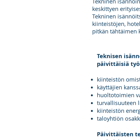
Tekninen isännöint
keskittyen erityise
Tekninen isännöits
kiinteistöjen, hot
pitkän tähtäimen k
Teknisen isännö
päivittäisiä ty
kiinteistön omi
käyttäjien kanss
huoltotoimien va
turvallisuuteen 
kiinteistön ene
taloyhtiön osak
Päivittäisten t