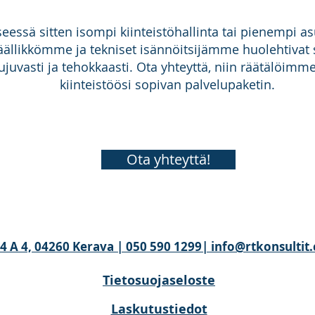
eessä sitten isompi kiinteistöhallinta tai pienempi asu
äällikkömme ja tekniset isännöitsijämme huolehtivat si
ujuvasti ja tehokkaasti. Ota yhteyttä, niin räätälöimm
kiinteistöösi sopivan palvelupaketin.
Ota yhteyttä!
e 4 A 4, 04260 Kerava | 050 590 1299| info@rtkonsulti
Tietosuojaseloste
Laskutustiedot