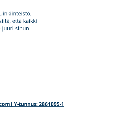
inkiinteistö,
itä, että kaikki
e juuri sinun
t.com| Y-tunnus: 2861095-1