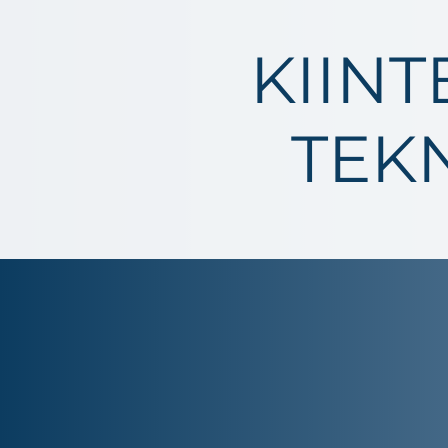
KIINT
TEK