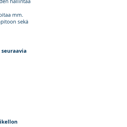
iden hallintaa
hoitaa mm.
sapitoon sekä
. seuraavia
ikellon