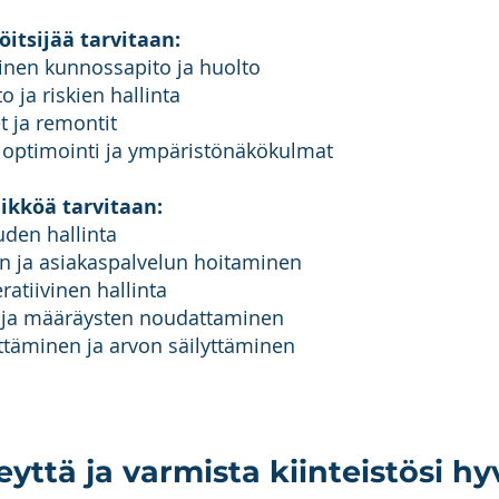
öitsijää tarvitaan:
ninen kunnossapito ja huolto
o ja riskien hallinta
t ja remontit
 optimointi ja ympäristönäkökulmat
likköä tarvitaan:
ouden hallinta
n ja asiakaspalvelun hoitaminen
ratiivinen hallinta
 ja määräysten noudattaminen
ittäminen ja arvon säilyttäminen
yttä ja varmista kiinteistösi hy