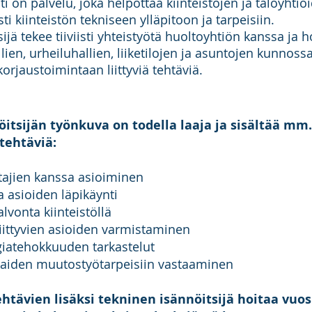
i on palvelu, joka helpottaa kiinteistöjen ja taloyhtiö
sti kiinteistön tekniseen ylläpitoon ja tarpeisiin.
ijä tekee tiiviisti yhteistyötä huoltoyhtiön kanssa ja 
ellien, urheiluhallien, liiketilojen ja asuntojen kunnos
orjaustoimintaan liittyviä tehtäviä.
itsijän työnkuva on todella laaja ja sisältää mm
ötehtäviä:
stajien kanssa asioiminen
a asioiden läpikäynti
lvonta kiinteistöllä
liittyvien asioiden varmistaminen
rgiatehokkuuden tarkastelut
kaiden muutostyötarpeisiin vastaaminen
ehtävien lisäksi tekninen isännöitsijä hoitaa vuos