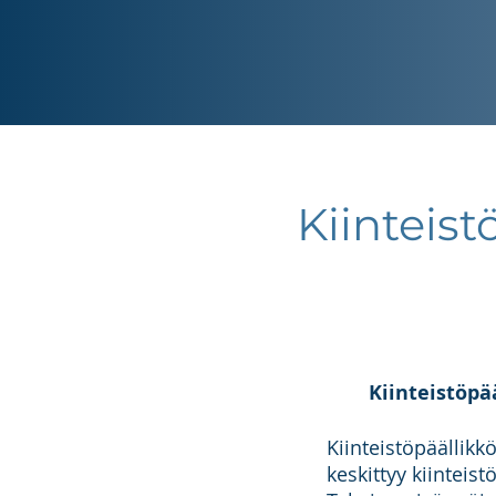
Kiinteist
Kiinteistöpä
Kiinteistöpäällikk
keskittyy kiinteis