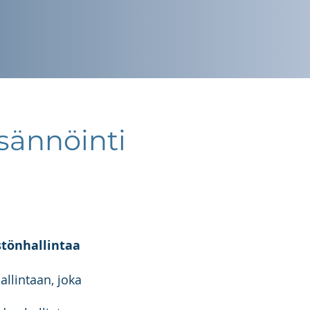
isännöinti
stönhallintaa
allintaan, joka