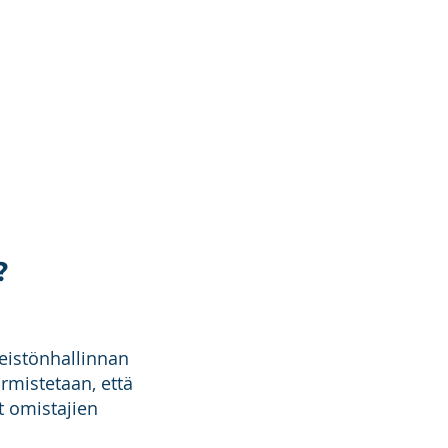
?
teistönhallinnan
rmistetaan, että
t omistajien