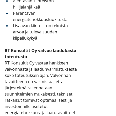
Alentavan kiinteistön 
hiilijalanjälkeä
Parantavan 
energiatehokkuusluokitusta
Lisäävän kiinteistön teknistä 
arvoa ja tulevaisuuden 
kilpailukykyä
RT Konsultit Oy valvoo laadukasta 
toteutusta
RT Konsultit Oy vastaa hankkeen 
valvonnasta ja laadunvarmistuksesta 
koko toteutuksen ajan. Valvonnan 
tavoitteena on varmistaa, että 
järjestelmä rakennetaan 
suunnitelmien mukaisesti, tekniset 
ratkaisut toimivat optimaalisesti ja 
investoinnille asetetut 
energiatehokkuus- ja laatutavoitteet 