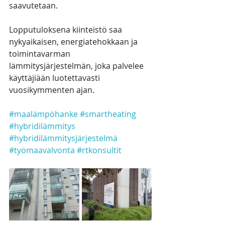
saavutetaan.
Lopputuloksena kiinteistö saa 
nykyaikaisen, energiatehokkaan ja 
toimintavarman 
lämmitysjärjestelmän, joka palvelee 
käyttäjiään luotettavasti 
vuosikymmenten ajan.
#maalämpöhanke
#smartheating
#hybridilämmitys
#hybridilämmitysjärjestelmä
#työmaavalvonta
#rtkonsultit