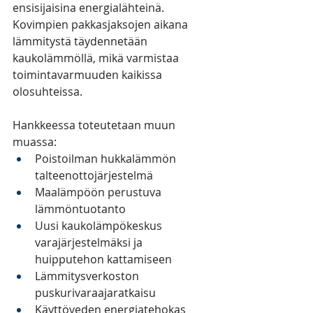
ensisijaisina energialähteinä. 
Kovimpien pakkasjaksojen aikana 
lämmitystä täydennetään 
kaukolämmöllä, mikä varmistaa 
toimintavarmuuden kaikissa 
olosuhteissa.
Hankkeessa toteutetaan muun 
muassa:
Poistoilman hukkalämmön 
talteenottojärjestelmä
Maalämpöön perustuva 
lämmöntuotanto
Uusi kaukolämpökeskus 
varajärjestelmäksi ja 
huipputehon kattamiseen
Lämmitysverkoston 
puskurivaraajaratkaisu
Käyttöveden energiatehokas 