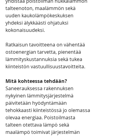
yhdistää poistoilman hukkalämmön 
talteenoton, maalämmön sekä 
uuden kaukolämpökeskuksen 
yhdeksi älykkäästi ohjatuksi 
kokonaisuudeksi.
Ratkaisun tavoitteena on vähentää 
ostoenergian tarvetta, pienentää 
lämmityskustannuksia sekä tukea 
kiinteistön vastuullisuustavoitteita.
Mitä kohteessa tehdään?
Saneerauksessa rakennuksen 
nykyinen lämmitysjärjestelmä 
päivitetään hyödyntämään 
tehokkaasti kiinteistössä jo olemassa 
olevaa energiaa. Poistoilmasta 
talteen otettava lämpö sekä 
maalämpö toimivat järjestelmän 