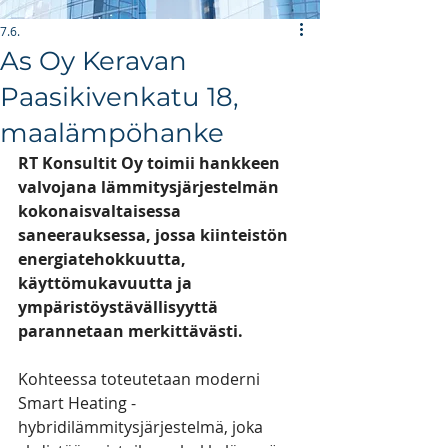
7.6.
As Oy Keravan
AJANKOHTAISTA & UUTISIA
Paasikivenkatu 18,
BLOGI
maalämpöhanke
RT Konsultit Oy toimii hankkeen 
valvojana lämmitysjärjestelmän 
kokonaisvaltaisessa 
saneerauksessa, jossa kiinteistön 
energiatehokkuutta, 
käyttömukavuutta ja 
ympäristöystävällisyyttä 
parannetaan merkittävästi.
Kohteessa toteutetaan moderni 
Smart Heating -
hybridilämmitysjärjestelmä, joka 